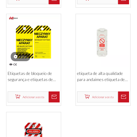
etiquetas de segurança para
segurança
Adicionar a cesta
Adicionar a cesta
vídeo
Etiquetas de bloqueio de
etiqueta de alta qualidade
segurança e etiquetas de
para andaimes etiqueta de
etiquetagem de PVC da
segurança em pvc para
China
inspeção de andaimes
Adicionar a cesta
Adicionar a cesta