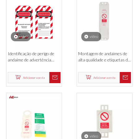
vídeo
vídeo
Identificação de perigo de
Montagem de andaimes de
andaime de advertência
alta qualidade e etiquetas de
industrial de alta qualidade
segurança de bloqueio de
Plástico de PVC Tag de
inspeção
segurança e etiqueta de
Adicionar a cesta
Adicionar a cesta
bloqueio